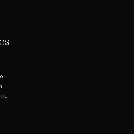
vos
de
n
 ne