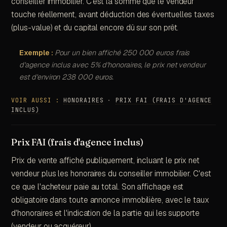
conseiller immobilier. C'est la somme que le vendeur
touche réellement, avant déduction des éventuelles taxes
(plus-value) et du capital encore dû sur son prêt.
Exemple :
Pour un bien affiché 250 000 euros frais
d'agence inclus avec 5% d'honoraires, le prix net vendeur
est d'environ 238 000 euros.
VOIR AUSSI :
HONORAIRES
·
PRIX FAI (FRAIS D'AGENCE
INCLUS)
Prix FAI (frais d'agence inclus)
Prix de vente affiché publiquement, incluant le prix net
vendeur plus les honoraires du conseiller immobilier. C'est
ce que l'acheteur paie au total. Son affichage est
obligatoire dans toute annonce immobilière, avec le taux
d'honoraires et l'indication de la partie qui les supporte
(vendeur ou acquéreur).