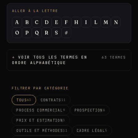
SUR CETTE PAGE
ALLER À LA LETTRE
A
B
C
D
E
F
H
I
L
M
N
O
P
Q
R
S
#
VOIR TOUS LES TERMES EN
63
TERMES
ORDRE ALPHABÉTIQUE
FILTRER PAR CATÉGORIE
TOUS
CONTRATS
63
11
©
2026
· SASU MOMENTUM PULSE
PROCESS COMMERCIAL
PROSPECTION
9
6
PRIX ET ESTIMATION
3
OUTILS ET MÉTHODES
CADRE LÉGAL
11
5