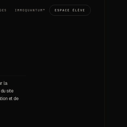
GES
IMMOQUANTUM™
ESPACE ÉLÈVE
r la
 du site
tion et de