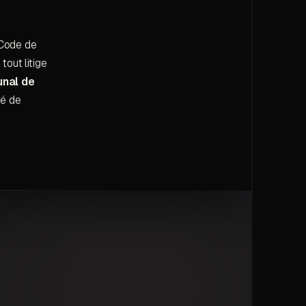
 Code de
tout litige
unal de
té de