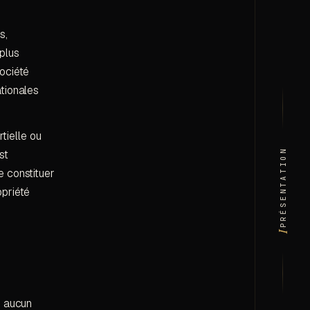
s,
plus
société
ationales
rtielle ou
PRÉSENTATION
st
e constituer
opriété
·
I
e aucun