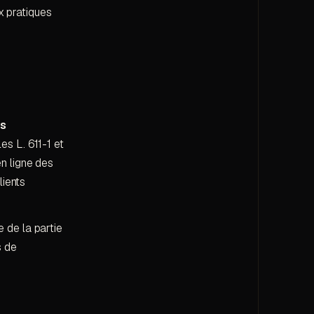
x pratiques
ts
es L. 611-1 et
n ligne des
lients
ve de la partie
s de