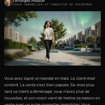
Christophe Prudent
SUR CETTE PAGE
COACH IMMOBILIER ET FONDATEUR DE PROSPEMAP
Vous avez signé un mandat en mars. Le client était
©
2026
· SASU MOMENTUM PULSE
content. La vente s'est bien passée. Six mois plus
tard, ce client a déménagé, vous n'avez plus de
nouvelles, et son voisin vient de mettre sa maison en
vente avec un autre conseiller immobilier. Vous