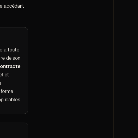
le accédant
re à toute
dre de son
contracte
el et
s
eforme
pplicables.