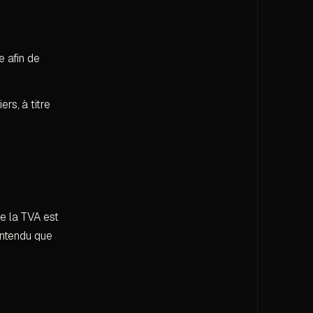
e afin de
rs, à titre
ue la TVA est
entendu que