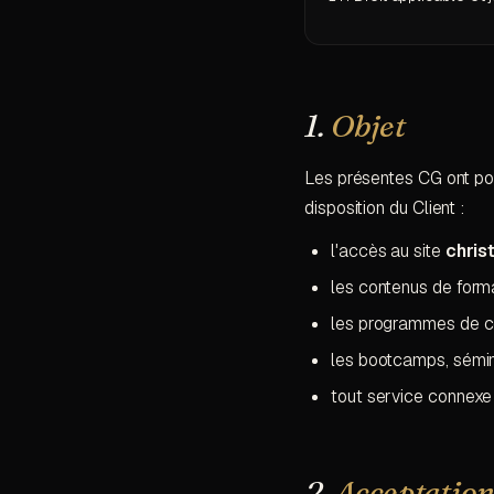
1.
Objet
Les présentes CG ont pour
disposition du Client :
l'accès au site
chris
les contenus de forma
les programmes de coa
les bootcamps, sémin
tout service connexe
2.
Acceptatio