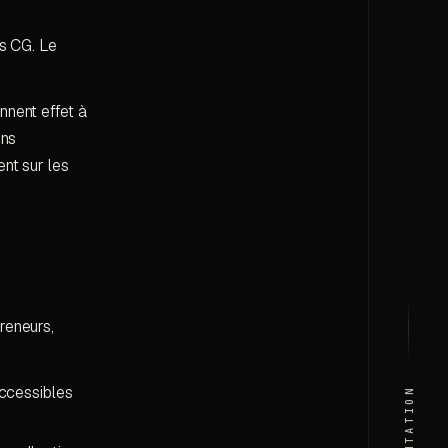
es CG. Le
nnent effet à
ons
ent sur les
reneurs,
ccessibles
PRÉSENTATION