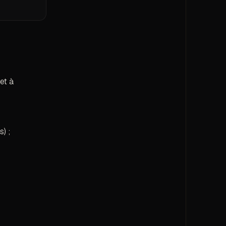
et à
) ;