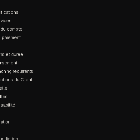
fications
rvices
n du compte
e paiement
n
ns et durée
ursement
ching récurrents
ictions du Client
elle
lles
sabilité
iation
uridiction