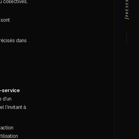
 collectives,
) sont
·
I
précisés dans
e-service
e d'un
l l'invitant à
 action
ilisation