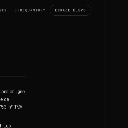
GES
IMMOQUANTUM™
ESPACE ÉLÈVE
ions en ligne
ue de
753, n° TVA
t
. Les