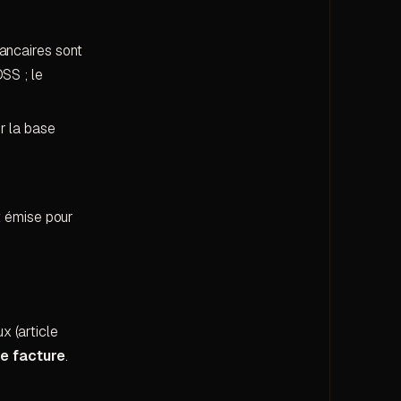
ancaires sont
SS ; le
r la base
t émise pour
x (article
de facture
.