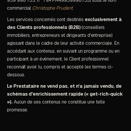
939 998 753, n° TVA FR49939998753) sous le nom
SUR CETTE PAGE
commercial
Christophe Prudent
.
Les services concernés sont destinés
exclusivement à
des Clients professionnels (B2B)
(conseillers
immobiliers, entrepreneurs et dirigeants d'entreprise)
agissant dans le cadre de leur activité commerciale. En
accédant aux contenus, en suivant un programme ou en
participant à un événement, le Client professionnel
reconnaît avoir lu, compris et accepté les termes ci-
dessous.
Le Prestataire ne vend pas, et n'a jamais vendu, de
schémas d'enrichissement rapide (« get-rich-quick
©
2026
· SASU MOMENTUM PULSE
»).
Aucun de ses contenus ne constitue une telle
promesse.