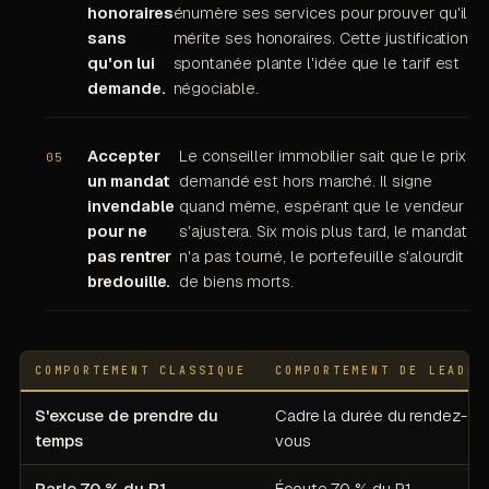
honoraires
énumère ses services pour prouver qu'il
sans
mérite ses honoraires. Cette justification
qu'on lui
spontanée plante l'idée que le tarif est
demande.
négociable.
Accepter
Le conseiller immobilier sait que le prix
un mandat
demandé est hors marché. Il signe
invendable
quand même, espérant que le vendeur
pour ne
s'ajustera. Six mois plus tard, le mandat
pas rentrer
n'a pas tourné, le portefeuille s'alourdit
bredouille.
de biens morts.
COMPORTEMENT CLASSIQUE
COMPORTEMENT DE LEADER
S'excuse de prendre du
Cadre la durée du rendez-
temps
vous
Parle 70 % du R1
Écoute 70 % du R1