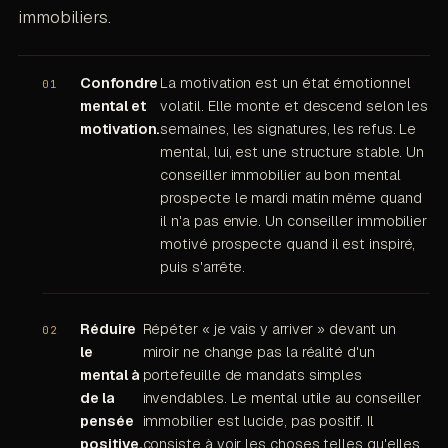
immobiliers.
Confondre
La motivation est un état émotionnel
mental et
volatil. Elle monte et descend selon les
motivation.
semaines, les signatures, les refus. Le
mental, lui, est une structure stable. Un
conseiller immobilier au bon mental
prospecte le mardi matin même quand
il n'a pas envie. Un conseiller immobilier
motivé prospecte quand il est inspiré,
puis s'arrête.
Réduire
Répéter « je vais y arriver » devant un
le
miroir ne change pas la réalité d'un
mental à
portefeuille de mandats simples
de la
invendables. Le mental utile au conseiller
pensée
immobilier est lucide, pas positif. Il
positive.
consiste à voir les choses telles qu'elles