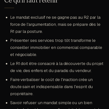
mais de l'accompagner dans une transition de
la rareté.
vie. Si la méfiance persiste malgré votre posture,
Le mandat exclusif ne se gagne pas au R2 par la
c'est le signal que la relation de confiance ne
pourra pas s'établir. Il est souvent préférable de
force de l'argumentation, mais se prépare dès le
refuser le dossier.
R1 par la posture.
Présenter ses services trop tôt transforme le
conseiller immobilier en commercial comparable
et négociable.
Le R1 doit être consacré à la découverte du projet
de vie, des enfers et du paradis du vendeur.
Faire verbaliser le coût de l'inaction crée un
doute sain et indispensable dans l'esprit du
propriétaire.
Savoir refuser un mandat simple ou un bien