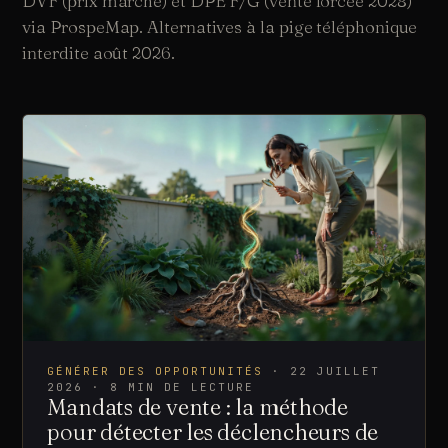
DVF (prix marché) et DPE F/G (vente forcée 2028)
SUR CETTE PAGE
via ProspeMap. Alternatives à la pige téléphonique
interdite août 2026.
©
2026
· SASU MOMENTUM PULSE
GÉNÉRER DES OPPORTUNITÉS
·
22 JUILLET
2026
·
8
MIN DE LECTURE
Mandats de vente : la méthode
pour détecter les déclencheurs de