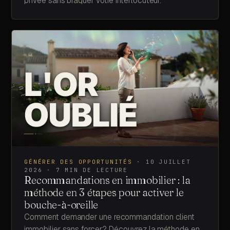
privée sans braquer votre interlocuteur.
GÉNÉRER DES OPPORTUNITÉS
·
10 JUILLET
2026
·
7
MIN DE LECTURE
Recommandations en immobilier : la
méthode en 3 étapes pour activer le
bouche-à-oreille
Comment demander une recommandation client
immobilier sans forcer? Découvrez la méthode en