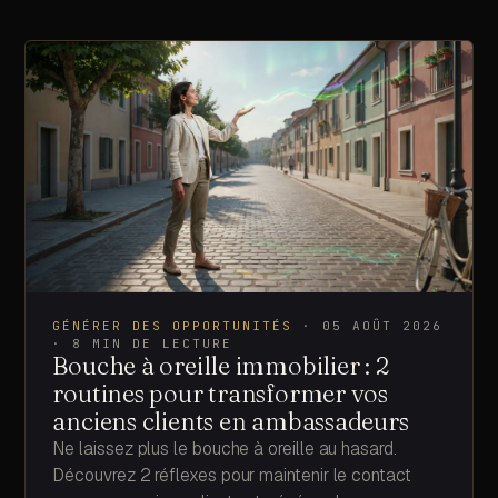
SUR CETTE PAGE
GÉNÉRER DES OPPORTUNITÉS
·
05 AOÛT 2026
·
8
MIN DE LECTURE
Bouche à oreille immobilier : 2
©
2026
· SASU MOMENTUM PULSE
routines pour transformer vos
anciens clients en ambassadeurs
Ne laissez plus le bouche à oreille au hasard.
Découvrez 2 réflexes pour maintenir le contact