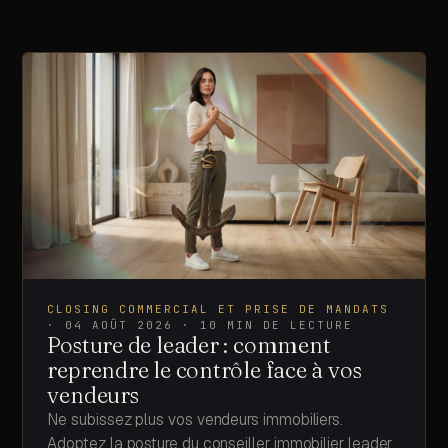
SUR CETTE PAGE
CLOSING COMMERCIAL ET PRISE DE MANDATS
·
04 AOÛT 2026
·
10
MIN DE LECTURE
©
2026
· SASU MOMENTUM PULSE
Posture de leader : comment
reprendre le contrôle face à vos
vendeurs
Ne subissez plus vos vendeurs immobiliers.
Adoptez la posture du conseiller immobilier leader