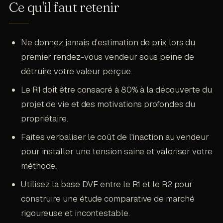
Ce qu'il faut retenir
avec un seul conjoint, c'est prendre le risque de
conseiller immobilier de son projet de vie.
devoir tout recommencer au R2 ou de voir votre
proposition rejetée par le décisionnaire absent.
Ne donnez jamais d'estimation de prix lors du
La méthode Quantum Closing exige que tous
les décisionnaires soient présents dès la phase
premier rendez-vous vendeur sous peine de
de découverte pour aligner les motivations.
détruire votre valeur perçue.
Le R1 doit être consacré à 80% à la découverte du
projet de vie et des motivations profondes du
propriétaire.
Faites verbaliser le coût de l'inaction au vendeur
pour installer une tension saine et valoriser votre
méthode.
Utilisez la base DVF entre le R1 et le R2 pour
construire une étude comparative de marché
rigoureuse et incontestable.