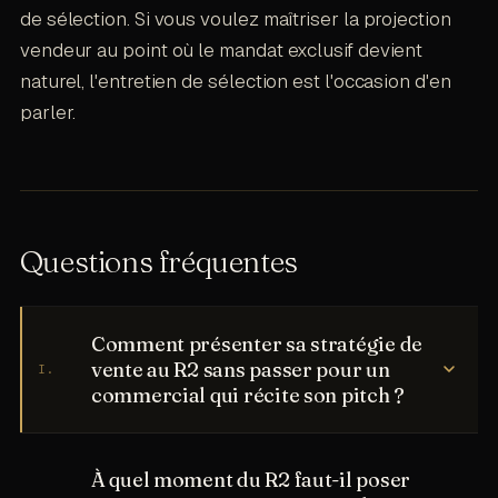
de sélection. Si vous voulez maîtriser la projection
vendeur au point où le mandat exclusif devient
naturel, l'entretien de sélection est l'occasion d'en
parler.
Questions fréquentes
Comment présenter sa stratégie de
vente au R2 sans passer pour un
I
.
commercial qui récite son pitch ?
Vous montrez le plan de communication concret
pour ce bien précis au lieu de lister vos services
À quel moment du R2 faut-il poser