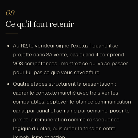
six mois. Trois données factuelles suffisent.
compétent. Projeter, c'est lui montrer ce qui va
Vous ancrez le vendeur dans la réalité de son
se passer pour lui. Quand vous convainquez, le
marché en 90 secondes. Vous ne noyez pas.
Ce qu'il faut retenir
vendeur compare vos services avec ceux des
Vous cadrez.
autres conseillers immobiliers. Quand vous
projetez, il se voit déjà vendu. Il ne compare
Au R2, le vendeur signe l'exclusif quand il se
plus. Vous êtes le seul qui lui a montré sa vente
réussie. La projection crée l'exclusivité mentale
projette dans SA vente, pas quand il comprend
avant la signature.
VOS compétences : montrez ce qui va se passer
pour lui, pas ce que vous savez faire.
Quatre étapes structurent la présentation :
cadrer le contexte marché avec trois ventes
comparables, déployer le plan de communication
canal par canal et semaine par semaine, poser le
prix et la rémunération comme conséquence
logique du plan, puis créer la tension entre
immobilisme et action.